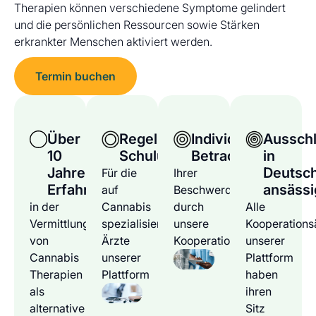
Therapien können verschiedene Symptome gelindert
und die persönlichen Ressourcen sowie Stärken
erkrankter Menschen aktiviert werden.
Termin buchen
Über
Regelmäßige
Individuelle
Ausschl
10
Schulungen
Betrachtung
in
Jahre
Deutsc
Für die
Ihrer
Erfahrung
ansässi
auf
Beschwerden
in der
Cannabis
durch
Alle
Vermittlung
spezialisierten
unsere
Kooperations
von
Ärzte
Kooperationsärzte
unserer
Cannabis
unserer
Plattform
Therapien
Plattform
haben
als
ihren
alternative
Sitz