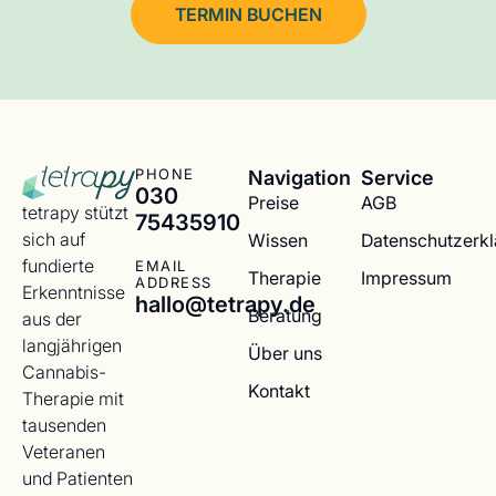
TERMIN BUCHEN
Navigation
Service
PHONE
030
Preise
AGB
tetrapy stützt
75435910
sich auf
Wissen
Datenschutzerk
fundierte
EMAIL
Therapie
Impressum
ADDRESS
Erkenntnisse
hallo@tetrapy.de
Beratung
aus der
langjährigen
Über uns
Cannabis-
Kontakt
Therapie mit
tausenden
Veteranen
und Patienten