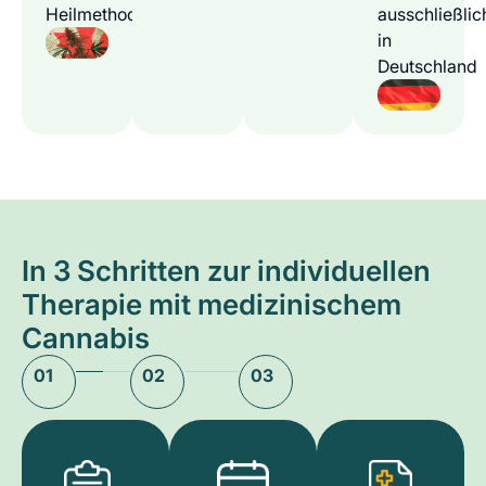
Heilmethode
ausschließlic
in
Deutschland
In 3 Schritten zur individuellen
Therapie mit medizinischem
Cannabis
01
02
03