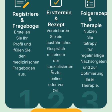
Ersttermin
Folgerezept
Registrieren
&
&
&
Rezept
Therapie
Fragebogen
Vereinbaren
Nutzen
Erstellen
Sie ein
Sie
Sie Ihr
ausführliches
tetrapy
Profil und
Gespräch
für
füllen Sie
mit einem
regelmäßige
den
der
Nachsorgetermi
medizinischen
spezialisierten
und zur
Fragebogen
Ärzte,
Optimierung
aus.
online
Ihrer
1
3
2
oder vor
Therapie.
Ort.