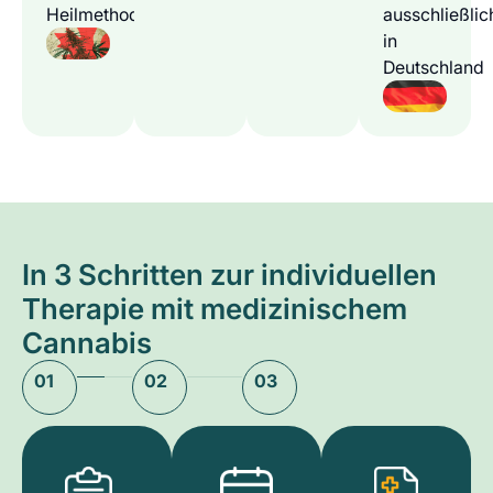
Heilmethode
ausschließlic
in
Deutschland
In 3 Schritten zur individuellen
Therapie mit medizinischem
Cannabis
01
02
03