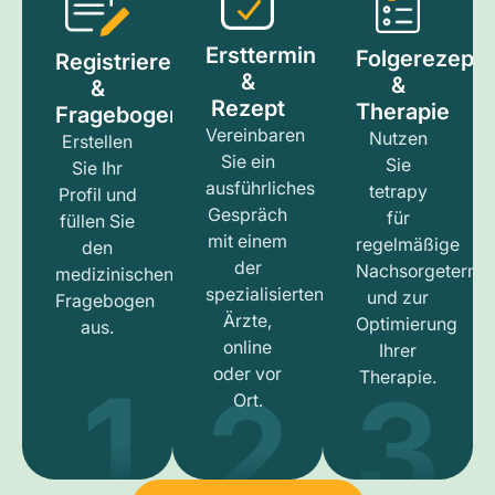
Ersttermin
Folgerezept
Registrieren
&
&
&
Rezept
Therapie
Fragebogen
Vereinbaren
Nutzen
Erstellen
Sie ein
Sie
Sie Ihr
ausführliches
tetrapy
Profil und
Gespräch
für
füllen Sie
mit einem
regelmäßige
den
der
Nachsorgetermi
medizinischen
spezialisierten
und zur
Fragebogen
Ärzte,
Optimierung
aus.
online
Ihrer
1
3
2
oder vor
Therapie.
Ort.