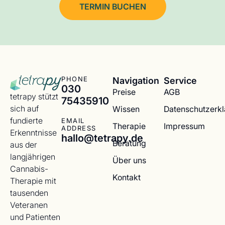
TERMIN BUCHEN
Navigation
Service
PHONE
030
Preise
AGB
tetrapy stützt
75435910
sich auf
Wissen
Datenschutzerk
fundierte
EMAIL
Therapie
Impressum
ADDRESS
Erkenntnisse
hallo@tetrapy.de
Beratung
aus der
langjährigen
Über uns
Cannabis-
Kontakt
Therapie mit
tausenden
Veteranen
und Patienten