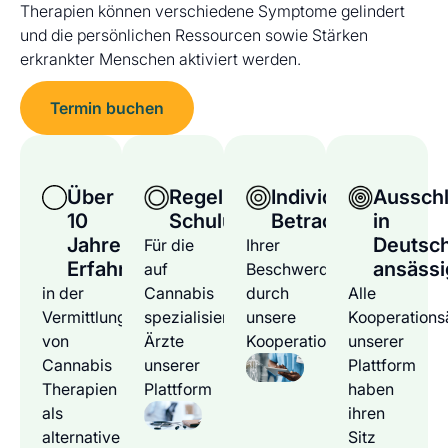
Therapien können verschiedene Symptome gelindert
und die persönlichen Ressourcen sowie Stärken
erkrankter Menschen aktiviert werden.
Termin buchen
Über
Regelmäßige
Individuelle
Ausschl
10
Schulungen
Betrachtung
in
Jahre
Deutsc
Für die
Ihrer
Erfahrung
ansässi
auf
Beschwerden
in der
Cannabis
durch
Alle
Vermittlung
spezialisierten
unsere
Kooperations
von
Ärzte
Kooperationsärzte
unserer
Cannabis
unserer
Plattform
Therapien
Plattform
haben
als
ihren
alternative
Sitz