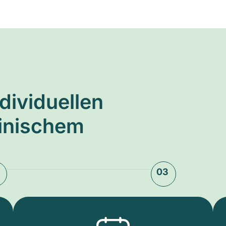
ndividuellen
zinischem
03