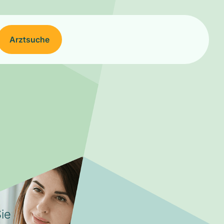
Arztsuche
ie