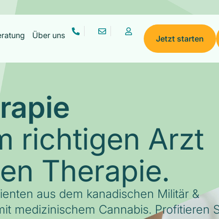
eratung
Über uns
Jetzt starten
rapie
 richtigen Arzt
gen Therapie.
tienten aus dem kanadischen Militär &
it medizinischem Cannabis. Profitieren S