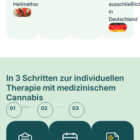
Heilmethode
ausschließlic
in
Deutschland
In 3 Schritten zur individuellen
Therapie mit medizinischem
Cannabis
01
02
03