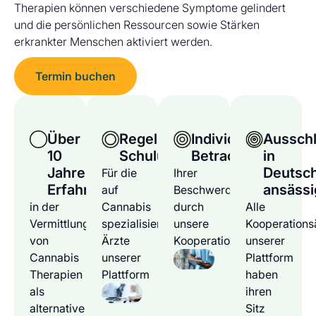
Therapien können verschiedene Symptome gelindert
und die persönlichen Ressourcen sowie Stärken
erkrankter Menschen aktiviert werden.
Termin buchen
Über
Regelmäßige
Individuelle
Ausschl
10
Schulungen
Betrachtung
in
Jahre
Deutsc
Für die
Ihrer
Erfahrung
ansässi
auf
Beschwerden
in der
Cannabis
durch
Alle
Vermittlung
spezialisierten
unsere
Kooperations
von
Ärzte
Kooperationsärzte
unserer
Cannabis
unserer
Plattform
Therapien
Plattform
haben
als
ihren
alternative
Sitz