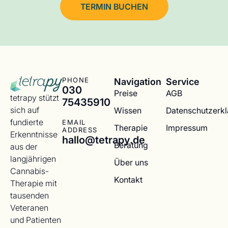
TERMIN BUCHEN
Navigation
Service
PHONE
030
Preise
AGB
tetrapy stützt
75435910
sich auf
Wissen
Datenschutzerk
fundierte
EMAIL
Therapie
Impressum
ADDRESS
Erkenntnisse
hallo@tetrapy.de
Beratung
aus der
langjährigen
Über uns
Cannabis-
Kontakt
Therapie mit
tausenden
Veteranen
und Patienten