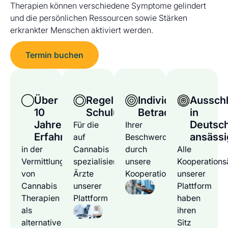
Therapien können verschiedene Symptome gelindert
und die persönlichen Ressourcen sowie Stärken
erkrankter Menschen aktiviert werden.
Termin buchen
Über
Regelmäßige
Individuelle
Ausschl
10
Schulungen
Betrachtung
in
Jahre
Deutsc
Für die
Ihrer
Erfahrung
ansässi
auf
Beschwerden
in der
Cannabis
durch
Alle
Vermittlung
spezialisierten
unsere
Kooperations
von
Ärzte
Kooperationsärzte
unserer
Cannabis
unserer
Plattform
Therapien
Plattform
haben
als
ihren
alternative
Sitz