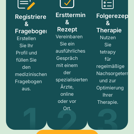
Ersttermin
Folgerezept
Registrieren
&
&
&
Rezept
Therapie
Fragebogen
Vereinbaren
Nutzen
Erstellen
Sie ein
Sie
Sie Ihr
ausführliches
tetrapy
Profil und
Gespräch
für
füllen Sie
mit einem
regelmäßige
den
der
Nachsorgetermi
medizinischen
spezialisierten
und zur
Fragebogen
Ärzte,
Optimierung
aus.
online
Ihrer
1
3
2
oder vor
Therapie.
Ort.