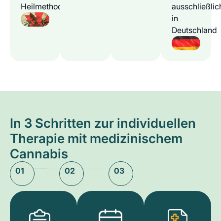
Heilmethode
ausschließlic
in
Deutschland
In 3 Schritten zur individuellen
Therapie mit medizinischem
Cannabis
01
02
03