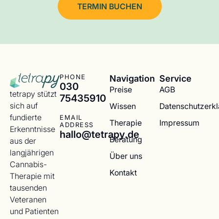
TERMIN BUCHEN
Navigation
Service
PHONE
030
Preise
AGB
tetrapy stützt
75435910
sich auf
Wissen
Datenschutzerk
fundierte
EMAIL
Therapie
Impressum
ADDRESS
Erkenntnisse
hallo@tetrapy.de
Beratung
aus der
langjährigen
Über uns
Cannabis-
Kontakt
Therapie mit
tausenden
Veteranen
und Patienten