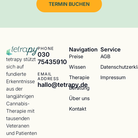
TERMIN BUCHEN
Navigation
Service
PHONE
030
Preise
AGB
tetrapy stützt
75435910
sich auf
Wissen
Datenschutzerk
fundierte
EMAIL
Therapie
Impressum
ADDRESS
Erkenntnisse
hallo@tetrapy.de
Beratung
aus der
langjährigen
Über uns
Cannabis-
Kontakt
Therapie mit
tausenden
Veteranen
und Patienten