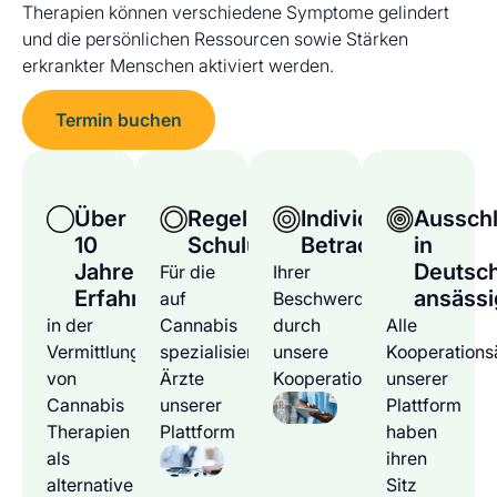
Therapien können verschiedene Symptome gelindert
und die persönlichen Ressourcen sowie Stärken
erkrankter Menschen aktiviert werden.
Termin buchen
Über
Regelmäßige
Individuelle
Ausschl
10
Schulungen
Betrachtung
in
Jahre
Deutsc
Für die
Ihrer
Erfahrung
ansässi
auf
Beschwerden
in der
Cannabis
durch
Alle
Vermittlung
spezialisierten
unsere
Kooperations
von
Ärzte
Kooperationsärzte
unserer
Cannabis
unserer
Plattform
Therapien
Plattform
haben
als
ihren
alternative
Sitz