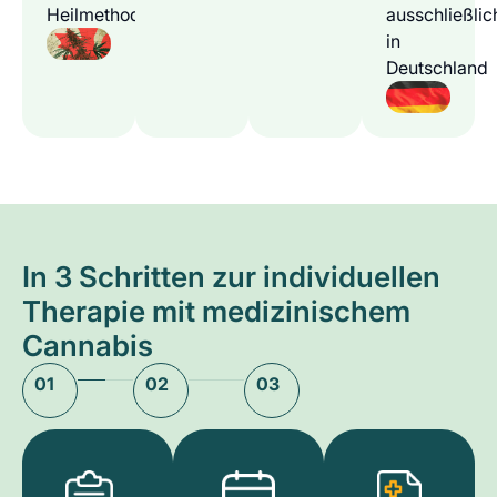
Heilmethode
ausschließlic
in
Deutschland
In 3 Schritten zur individuellen
Therapie mit medizinischem
Cannabis
01
02
03