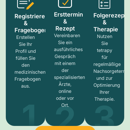
Ersttermin
Folgerezept
Registrieren
&
&
&
Rezept
Therapie
Fragebogen
Vereinbaren
Nutzen
Erstellen
Sie ein
Sie
Sie Ihr
ausführliches
tetrapy
Profil und
Gespräch
für
füllen Sie
mit einem
regelmäßige
den
der
Nachsorgetermi
medizinischen
spezialisierten
und zur
Fragebogen
Ärzte,
Optimierung
aus.
online
Ihrer
1
3
2
oder vor
Therapie.
Ort.