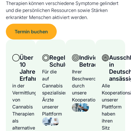
Therapien können verschiedene Symptome gelindert
und die persönlichen Ressourcen sowie Stärken
erkrankter Menschen aktiviert werden.
Termin buchen
Über
Regelmäßige
Individuelle
Ausschl
10
Schulungen
Betrachtung
in
Jahre
Deutsc
Für die
Ihrer
Erfahrung
ansässi
auf
Beschwerden
in der
Cannabis
durch
Alle
Vermittlung
spezialisierten
unsere
Kooperations
von
Ärzte
Kooperationsärzte
unserer
Cannabis
unserer
Plattform
Therapien
Plattform
haben
als
ihren
alternative
Sitz