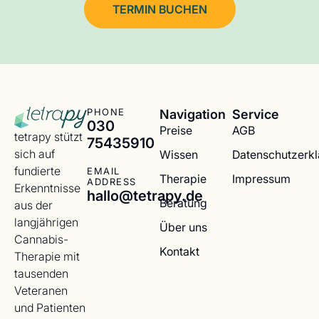
TERMIN BUCHEN
Navigation
Service
PHONE
030
Preise
AGB
tetrapy stützt
75435910
sich auf
Wissen
Datenschutzerk
fundierte
EMAIL
Therapie
Impressum
ADDRESS
Erkenntnisse
hallo@tetrapy.de
Beratung
aus der
langjährigen
Über uns
Cannabis-
Kontakt
Therapie mit
tausenden
Veteranen
und Patienten