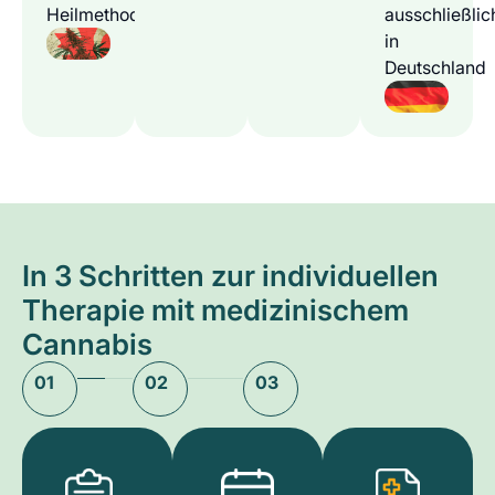
Heilmethode
ausschließlic
in
Deutschland
In 3 Schritten zur individuellen
Therapie mit medizinischem
Cannabis
01
02
03