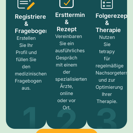
Ersttermin
Folgerezept
Registrieren
&
&
&
Rezept
Therapie
Fragebogen
Vereinbaren
Nutzen
Erstellen
Sie ein
Sie
Sie Ihr
ausführliches
tetrapy
Profil und
Gespräch
für
füllen Sie
mit einem
regelmäßige
den
der
Nachsorgetermi
medizinischen
spezialisierten
und zur
Fragebogen
Ärzte,
Optimierung
aus.
online
Ihrer
1
3
2
oder vor
Therapie.
Ort.