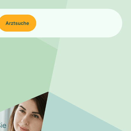
Arztsuche
ie