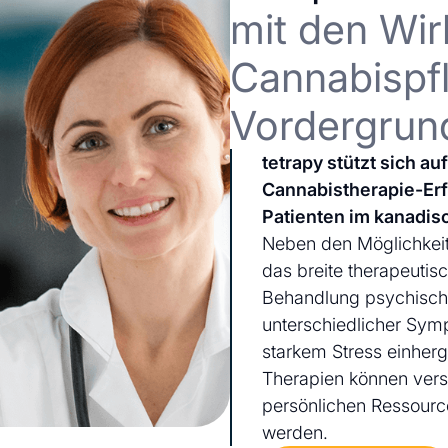
mit den Wir
Cannabispfl
Vordergrun
tetrapy stützt sich a
Cannabistherapie-Er
Patienten im kanadis
Neben den Möglichkeit
das breite therapeutis
Behandlung psychischer
unterschiedlicher Sym
starkem Stress einherg
Therapien können ver
persönlichen Ressourc
werden.