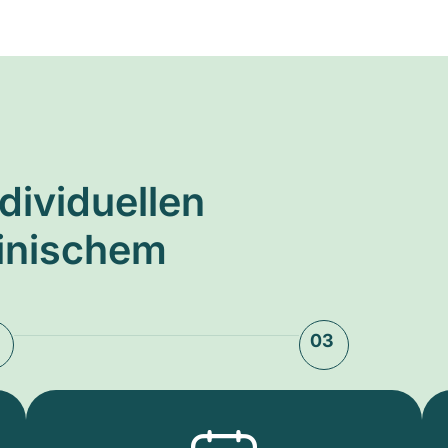
ndividuellen
zinischem
03