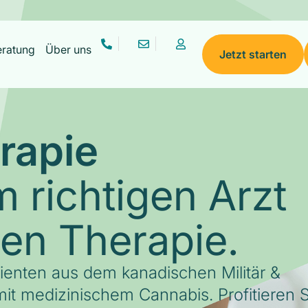
eratung
Über uns
Jetzt starten
rapie
 richtigen Arzt
gen Therapie.
tienten aus dem kanadischen Militär &
it medizinischem Cannabis. Profitieren S