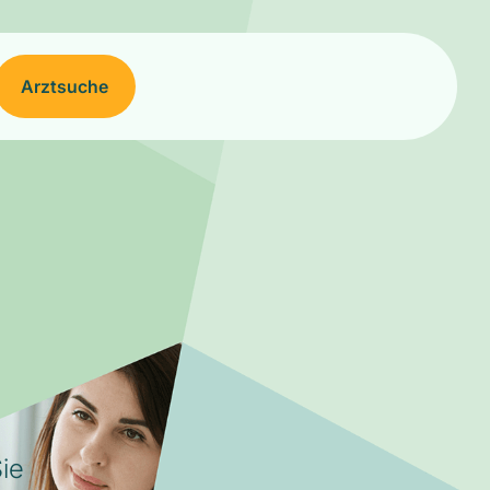
Arztsuche
ie