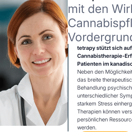
mit den Wir
Cannabispfl
Vordergrun
tetrapy stützt sich a
Cannabistherapie-Er
Patienten im kanadis
Neben den Möglichkeit
das breite therapeutis
Behandlung psychischer
unterschiedlicher Sym
starkem Stress einherg
Therapien können ver
persönlichen Ressourc
werden.