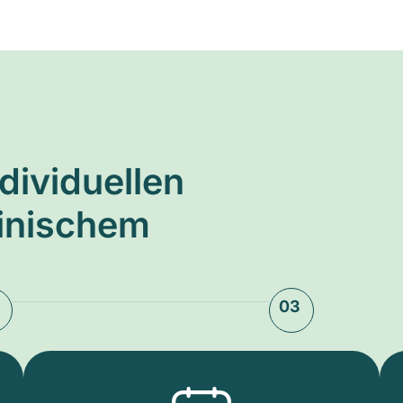
ndividuellen
zinischem
03