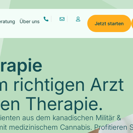
eratung
Über uns
Jetzt starten
rapie
 richtigen Arzt
gen Therapie.
tienten aus dem kanadischen Militär &
it medizinischem Cannabis. Profitieren S