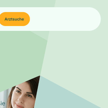
Arztsuche
ie