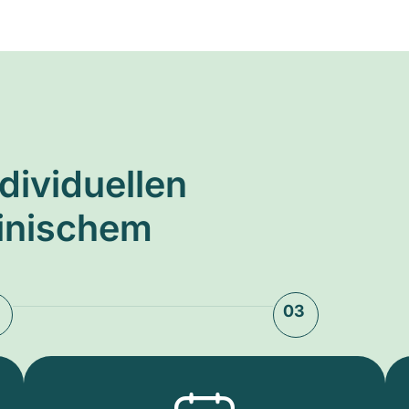
ndividuellen
zinischem
03