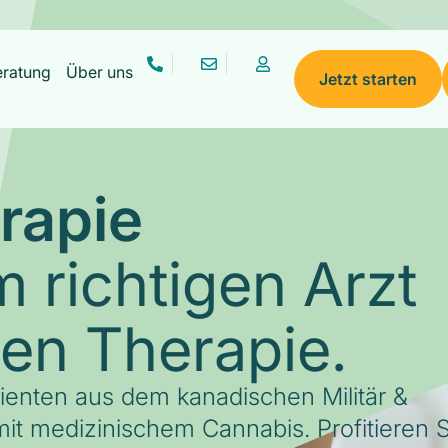
eratung
Über uns
Jetzt starten
rapie
 richtigen Arzt
gen Therapie.
tienten aus dem kanadischen Militär &
it medizinischem Cannabis. Profitieren S