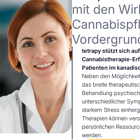
mit den Wir
Cannabispfl
Vordergrun
tetrapy stützt sich a
Cannabistherapie-Er
Patienten im kanadis
Neben den Möglichkeit
das breite therapeutis
Behandlung psychischer
unterschiedlicher Sym
starkem Stress einherg
Therapien können ver
persönlichen Ressourc
werden.