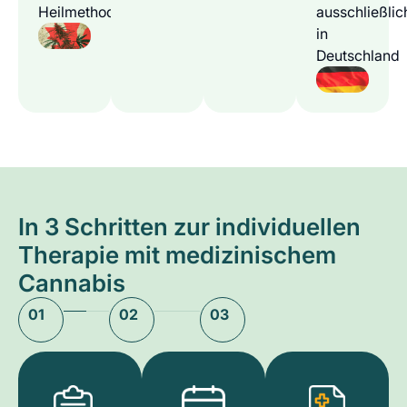
Heilmethode
ausschließlic
in
Deutschland
In 3 Schritten zur individuellen
Therapie mit medizinischem
Cannabis
01
02
03