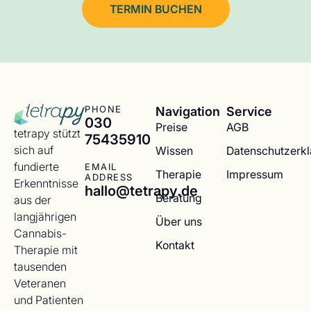
TERMIN BUCHEN
Navigation
Service
PHONE
030
Preise
AGB
tetrapy stützt
75435910
sich auf
Wissen
Datenschutzerk
fundierte
EMAIL
Therapie
Impressum
ADDRESS
Erkenntnisse
hallo@tetrapy.de
Beratung
aus der
langjährigen
Über uns
Cannabis-
Kontakt
Therapie mit
tausenden
Veteranen
und Patienten