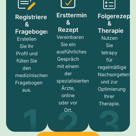
Ersttermin
Folgerezept
Registrieren
&
&
&
Rezept
Therapie
Fragebogen
Vereinbaren
Nutzen
Erstellen
Sie ein
Sie
Sie Ihr
ausführliches
tetrapy
Profil und
Gespräch
für
füllen Sie
mit einem
regelmäßige
den
der
Nachsorgetermi
medizinischen
spezialisierten
und zur
Fragebogen
Ärzte,
Optimierung
aus.
online
Ihrer
1
3
2
oder vor
Therapie.
Ort.