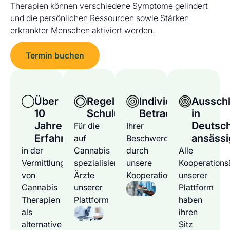
Therapien können verschiedene Symptome gelindert
und die persönlichen Ressourcen sowie Stärken
erkrankter Menschen aktiviert werden.
Termin buchen
Über
Regelmäßige
Individuelle
Ausschl
10
Schulungen
Betrachtung
in
Jahre
Deutsc
Für die
Ihrer
Erfahrung
ansässi
auf
Beschwerden
in der
Cannabis
durch
Alle
Vermittlung
spezialisierten
unsere
Kooperations
von
Ärzte
Kooperationsärzte
unserer
Cannabis
unserer
Plattform
Therapien
Plattform
haben
als
ihren
alternative
Sitz