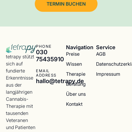
TERMIN BUCHEN
Navigation
Service
PHONE
030
Preise
AGB
tetrapy stützt
75435910
sich auf
Wissen
Datenschutzerk
fundierte
EMAIL
Therapie
Impressum
ADDRESS
Erkenntnisse
hallo@tetrapy.de
Beratung
aus der
langjährigen
Über uns
Cannabis-
Kontakt
Therapie mit
tausenden
Veteranen
und Patienten