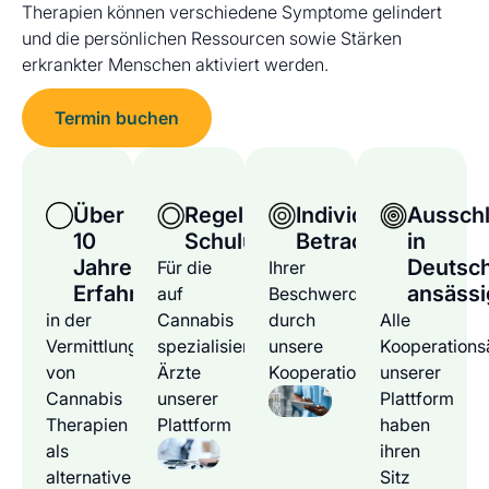
Therapien können verschiedene Symptome gelindert
und die persönlichen Ressourcen sowie Stärken
erkrankter Menschen aktiviert werden.
Termin buchen
Über
Regelmäßige
Individuelle
Ausschl
10
Schulungen
Betrachtung
in
Jahre
Deutsc
Für die
Ihrer
Erfahrung
ansässi
auf
Beschwerden
in der
Cannabis
durch
Alle
Vermittlung
spezialisierten
unsere
Kooperations
von
Ärzte
Kooperationsärzte
unserer
Cannabis
unserer
Plattform
Therapien
Plattform
haben
als
ihren
alternative
Sitz