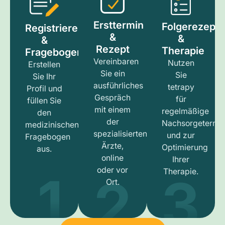
Ersttermin
Folgerezept
Registrieren
&
&
&
Rezept
Therapie
Fragebogen
Vereinbaren
Nutzen
Erstellen
Sie ein
Sie
Sie Ihr
ausführliches
tetrapy
Profil und
Gespräch
für
füllen Sie
mit einem
regelmäßige
den
der
Nachsorgetermi
medizinischen
spezialisierten
und zur
Fragebogen
Ärzte,
Optimierung
aus.
online
Ihrer
1
3
2
oder vor
Therapie.
Ort.