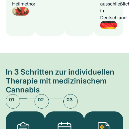
Heilmethode
ausschließlic
in
Deutschland
In 3 Schritten zur individuellen
Therapie mit medizinischem
Cannabis
01
02
03