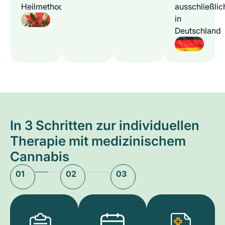
Heilmethode
ausschließlic
in
Deutschland
In 3 Schritten zur individuellen
Therapie mit medizinischem
Cannabis
01
02
03