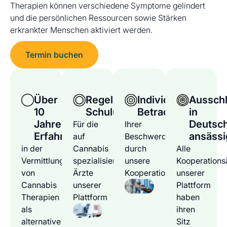
Therapien können verschiedene Symptome gelindert
und die persönlichen Ressourcen sowie Stärken
erkrankter Menschen aktiviert werden.
Termin buchen
Über
Regelmäßige
Individuelle
Ausschl
10
Schulungen
Betrachtung
in
Jahre
Deutsc
Für die
Ihrer
Erfahrung
ansässi
auf
Beschwerden
in der
Cannabis
durch
Alle
Vermittlung
spezialisierten
unsere
Kooperations
von
Ärzte
Kooperationsärzte
unserer
Cannabis
unserer
Plattform
Therapien
Plattform
haben
als
ihren
alternative
Sitz