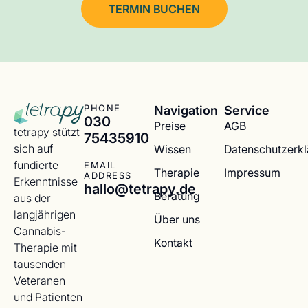
TERMIN BUCHEN
Navigation
Service
PHONE
030
Preise
AGB
tetrapy stützt
75435910
sich auf
Wissen
Datenschutzerk
fundierte
EMAIL
Therapie
Impressum
ADDRESS
Erkenntnisse
hallo@tetrapy.de
Beratung
aus der
langjährigen
Über uns
Cannabis-
Kontakt
Therapie mit
tausenden
Veteranen
und Patienten