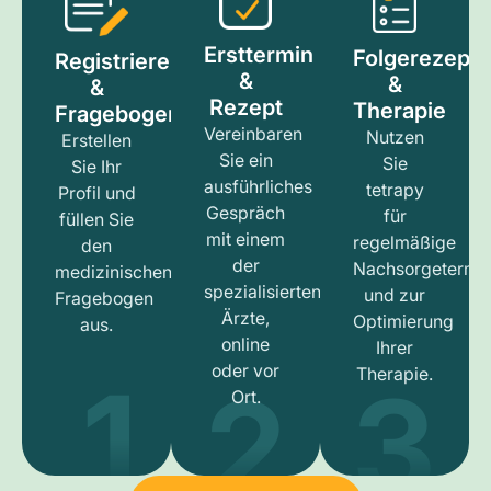
Ersttermin
Folgerezept
Registrieren
&
&
&
Rezept
Therapie
Fragebogen
Vereinbaren
Nutzen
Erstellen
Sie ein
Sie
Sie Ihr
ausführliches
tetrapy
Profil und
Gespräch
für
füllen Sie
mit einem
regelmäßige
den
der
Nachsorgetermi
medizinischen
spezialisierten
und zur
Fragebogen
Ärzte,
Optimierung
aus.
online
Ihrer
1
3
2
oder vor
Therapie.
Ort.